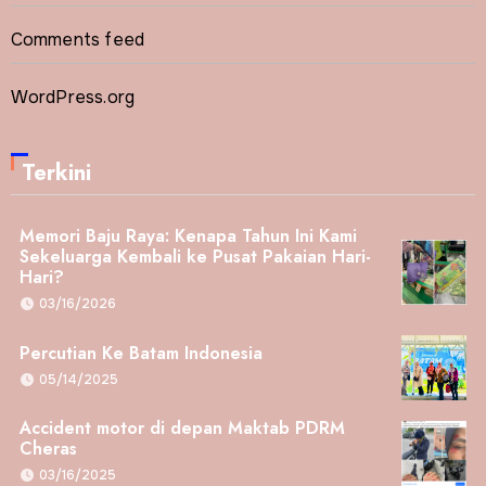
Comments feed
WordPress.org
Terkini
Memori Baju Raya: Kenapa Tahun Ini Kami
Sekeluarga Kembali ke Pusat Pakaian Hari-
Hari?
03/16/2026
Percutian Ke Batam Indonesia
05/14/2025
Accident motor di depan Maktab PDRM
Cheras
03/16/2025