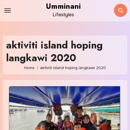
Skip
Umminani
to
Lifestyles
content
aktiviti island hoping
langkawi 2020
Home
aktiviti island hoping langkawi 2020