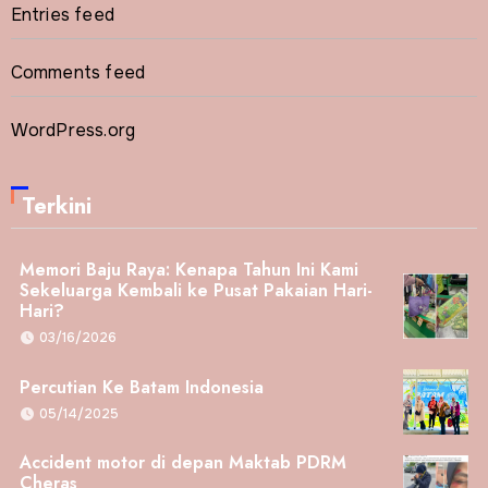
Entries feed
Comments feed
WordPress.org
Terkini
Memori Baju Raya: Kenapa Tahun Ini Kami
Sekeluarga Kembali ke Pusat Pakaian Hari-
Hari?
03/16/2026
Percutian Ke Batam Indonesia
05/14/2025
Accident motor di depan Maktab PDRM
Cheras