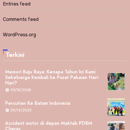
Entries feed
Comments feed
WordPress.org
Terkini
Memori Baju Raya: Kenapa Tahun Ini Kami
Sekeluarga Kembali ke Pusat Pakaian Hari-
Hari?
03/16/2026
Percutian Ke Batam Indonesia
05/14/2025
Accident motor di depan Maktab PDRM
Cheras