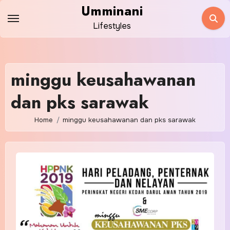
Skip
Umminani
to
Lifestyles
content
minggu keusahawanan
dan pks sarawak
Home
minggu keusahawanan dan pks sarawak