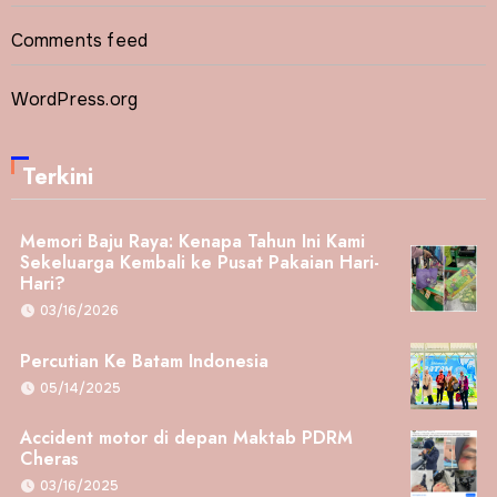
Comments feed
WordPress.org
Terkini
Memori Baju Raya: Kenapa Tahun Ini Kami
Sekeluarga Kembali ke Pusat Pakaian Hari-
Hari?
03/16/2026
Percutian Ke Batam Indonesia
05/14/2025
Accident motor di depan Maktab PDRM
Cheras
03/16/2025