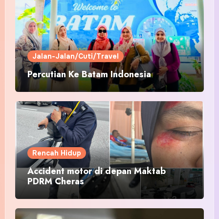
Jalan-Jalan/Cuti/Travel
Percutian Ke Batam Indonesia
Rencah Hidup
Accident motor di depan Maktab
PDRM Cheras