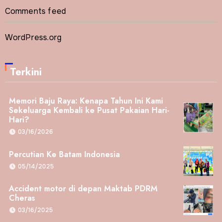
Comments feed
WordPress.org
Terkini
Memori Baju Raya: Kenapa Tahun Ini Kami
Sekeluarga Kembali ke Pusat Pakaian Hari-
Hari?
03/16/2026
Percutian Ke Batam Indonesia
05/14/2025
Accident motor di depan Maktab PDRM
Cheras
03/16/2025