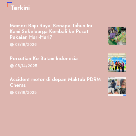
Terkini
Memori Baju Raya: Kenapa Tahun Ini
Kami Sekeluarga Kembali ke Pusat
Pakaian Hari-Hari?
03/16/2026
Percutian Ke Batam Indonesia
05/14/2025
Accident motor di depan Maktab PDRM
Cheras
03/16/2025