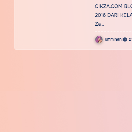
PASSION
CIKZA.COM BL
2016 DARI KEL
Za…
umminani
0