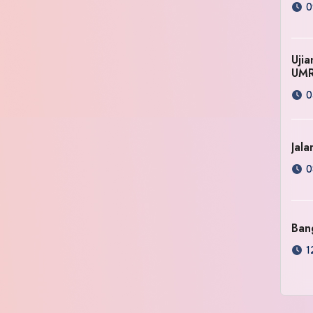
0
Uji
UM
0
Jala
0
Ban
1