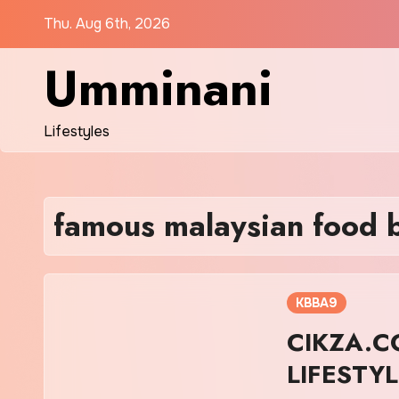
Skip
Thu. Aug 6th, 2026
to
content
Umminani
Lifestyles
famous malaysian food 
KBBA9
CIKZA.C
LIFESTY