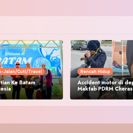
n-Jalan/Cuti/Travel
Rencah Hidup
tian Ke Batam
Accident motor di de
nesia
Maktab PDRM Cheras