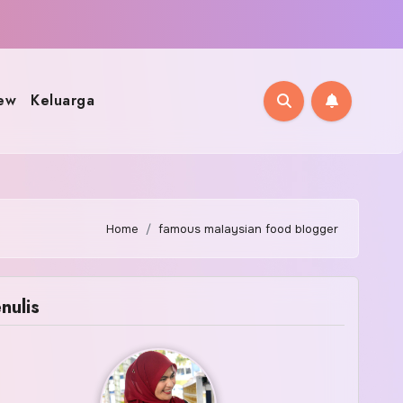
ew
Keluarga
Home
famous malaysian food blogger
nulis