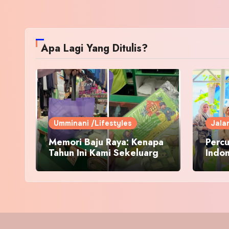
Apa Lagi Yang Ditulis?
Umminani /Lifestyles
Jala
Memori Baju Raya: Kenapa
Percu
Tahun Ini Kami Sekeluarga
Indo
Kembali ke Pusat Pakaian
Hari-Hari?