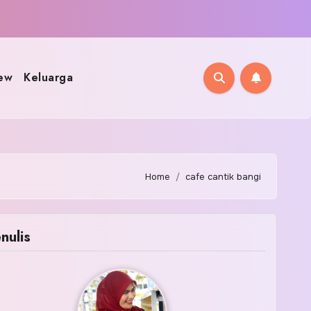
ew
Keluarga
Home
cafe cantik bangi
nulis