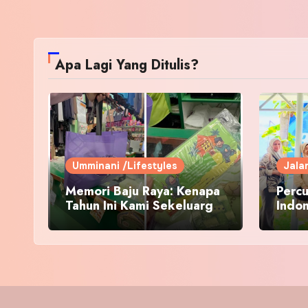
Apa Lagi Yang Ditulis?
Umminani /Lifestyles
Jala
Memori Baju Raya: Kenapa
Percu
Tahun Ini Kami Sekeluarga
Indo
Kembali ke Pusat Pakaian
Hari-Hari?