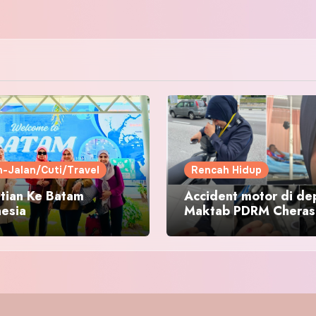
n-Jalan/Cuti/Travel
Rencah Hidup
tian Ke Batam
Accident motor di de
nesia
Maktab PDRM Cheras