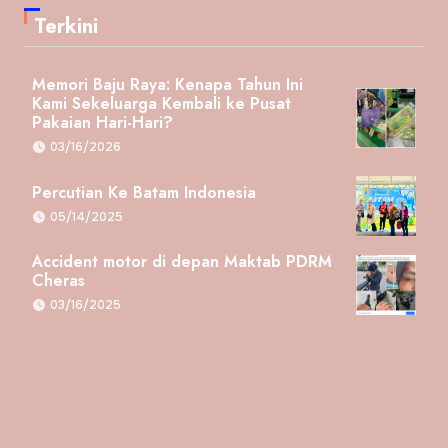
Terkini
Memori Baju Raya: Kenapa Tahun Ini
Kami Sekeluarga Kembali ke Pusat
Pakaian Hari-Hari?
03/16/2026
Percutian Ke Batam Indonesia
05/14/2025
Accident motor di depan Maktab PDRM
Cheras
03/16/2025