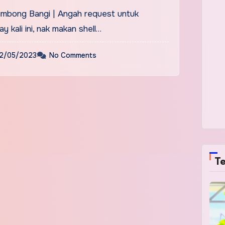
mbong Bangi | Angah request untuk
y kali ini, nak makan shell…
2/05/2023
No Comments
Te