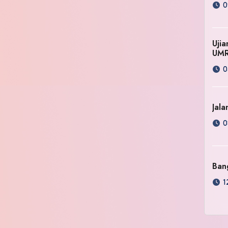
0
Uji
UM
0
Jala
0
Ban
1