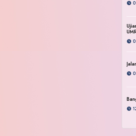
0
Uji
UM
0
Jala
0
Ban
1