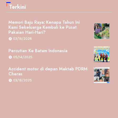
Terkini
Memori Baju Raya: Kenapa Tahun Ini
Kami Sekeluarga Kembali ke Pusat
Pakaian Hari-Hari?
03/16/2026
Percutian Ke Batam Indonesia
05/14/2025
Accident motor di depan Maktab PDRM
Cheras
03/16/2025