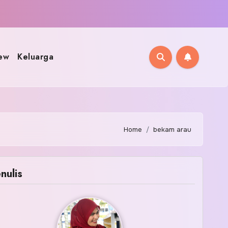
ew
Keluarga
Home
bekam arau
nulis