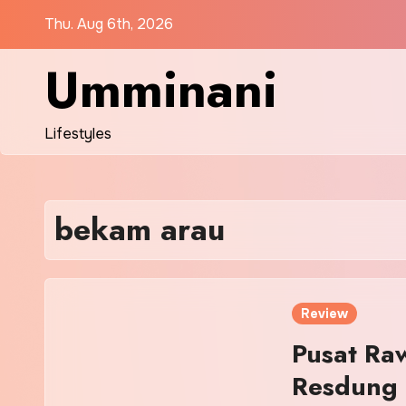
Skip
Thu. Aug 6th, 2026
to
content
Umminani
Lifestyles
bekam arau
Review
Pusat Ra
Resdung T