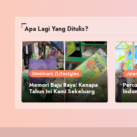
Apa Lagi Yang Ditulis?
Umminani /Lifestyles
Jala
Memori Baju Raya: Kenapa
Percu
Tahun Ini Kami Sekeluarga
Indo
Kembali ke Pusat Pakaian
Hari-Hari?