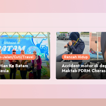
n-Jalan/Cuti/Travel
Rencah Hidup
tian Ke Batam
Accident motor di de
nesia
Maktab PDRM Cheras