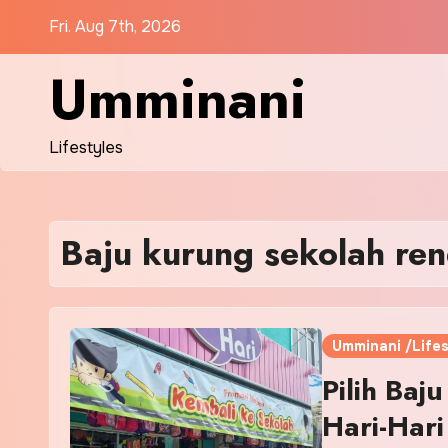
Skip
Fri. Aug 7th, 2026
to
content
Umminani
Lifestyles
Baju kurung sekolah re
Umminani /Lifes
Pilih Baj
Hari-Hari