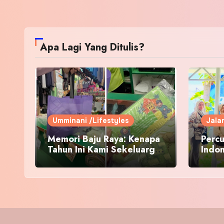
Apa Lagi Yang Ditulis?
Umminani /Lifestyles
Jala
Memori Baju Raya: Kenapa
Percu
Tahun Ini Kami Sekeluarga
Indo
Kembali ke Pusat Pakaian
Hari-Hari?