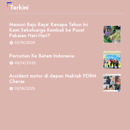
Terkini
Memori Baju Raya: Kenapa Tahun Ini
Kami Sekeluarga Kembali ke Pusat
Pakaian Hari-Hari?
03/16/2026
Percutian Ke Batam Indonesia
05/14/2025
Accident motor di depan Maktab PDRM
Cheras
03/16/2025