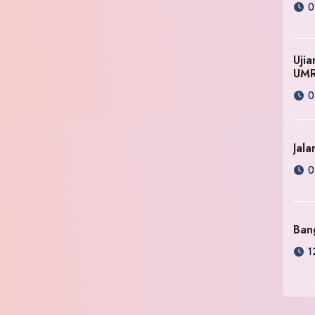
0
Uji
UM
0
Jala
0
Ban
1