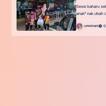
Sessi baharu sek
anak² nak ubah d
umminani
0