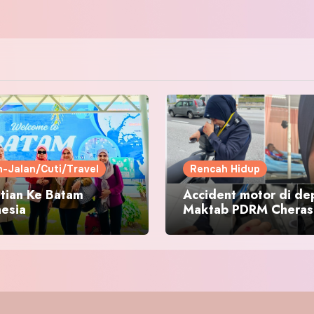
n-Jalan/Cuti/Travel
Rencah Hidup
tian Ke Batam
Accident motor di de
nesia
Maktab PDRM Cheras