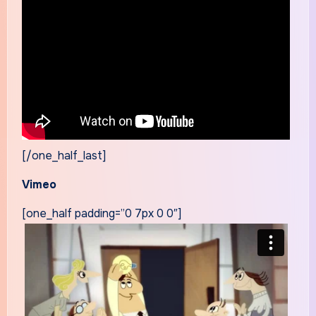
[/one_half_last]
Vimeo
[one_half padding=”0 7px 0 0″]