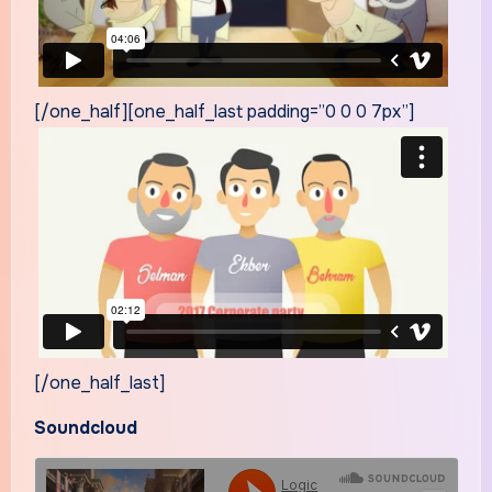
[/one_half][one_half_last padding=”0 0 0 7px”]
[/one_half_last]
Soundcloud