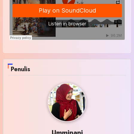
Penulis
Umminani