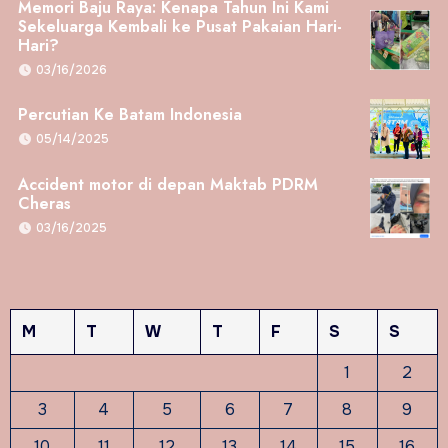
Memori Baju Raya: Kenapa Tahun Ini Kami
Sekeluarga Kembali ke Pusat Pakaian Hari-
Hari?
03/16/2026
Percutian Ke Batam Indonesia
05/14/2025
Accident motor di depan Maktab PDRM
Cheras
03/16/2025
M
T
W
T
F
S
S
1
2
3
4
5
6
7
8
9
10
11
12
13
14
15
16