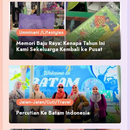
Umminani /Lifestyles
Memori Baju Raya: Kenapa Tahun Ini
Kami Sekeluarga Kembali ke Pusat
Pakaian Hari-Hari?
Jalan-Jalan/Cuti/Travel
Percutian Ke Batam Indonesia