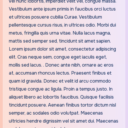
vel nunc lobortis, imperdiet velit vel, congue massa.
Vestibulum ante ipsum primis in faucibus orci luctus
et ultrices posuere cubilia Curae. Vestibulum
pellentesque cursus risus, in ultrices odio. Morbi dui
metus, fringilla quis urna vitae. Nulla lacus magna,
mattis sed semper sed, tincidunt sit amet sapien.
Lorem ipsum dolor sit amet, consectetur adipiscing
elit. Cras neque sem, congue eget iaculis eget,
mollis sed lacus. . Donec ante nibh, ornare ac eros
at, accumsan rhoncus lectus. Praesent finibus et
quam id gravida. Donec et velit id arcu commodo
tristique congue ac ligula. Proin a tempus justo. In
aliquet libero ac lobortis faucibus. Quisque facilisis
tincidunt posuere. Aenean finibus tortor dictum nisl
semper, ac sodales odio volutpat. Maecenas
ultricies hendre dignissim vel sit amet dui. Maecenas