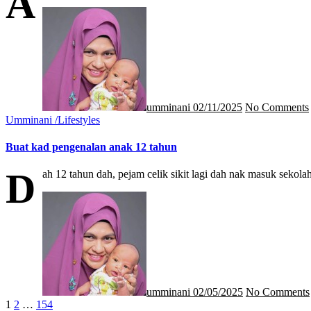
A
umminani
02/11/2025
No Comments
Umminani /Lifestyles
Buat kad pengenalan anak 12 tahun
D
ah 12 tahun dah, pejam celik sikit lagi dah nak masuk sek
umminani
02/05/2025
No Comments
Posts
1
2
…
154