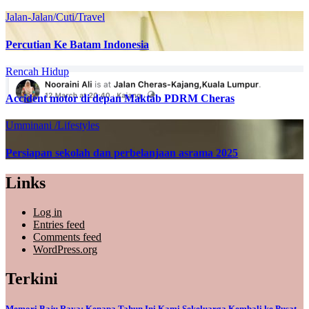
Jalan-Jalan/Cuti/Travel
Percutian Ke Batam Indonesia
Rencah Hidup
Accident motor di depan Maktab PDRM Cheras
Umminani /Lifestyles
Persiapan sekolah dan perbelanjaan asrama 2025
Links
Log in
Entries feed
Comments feed
WordPress.org
Terkini
Memori Baju Raya: Kenapa Tahun Ini Kami Sekeluarga Kembali ke Pusat